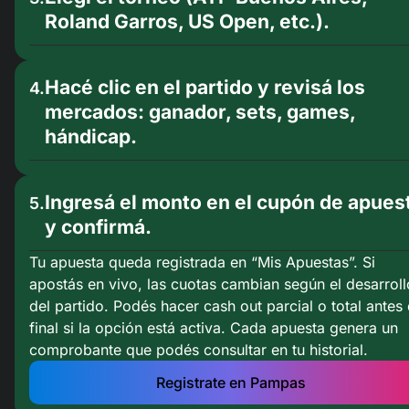
Roland Garros, US Open, etc.).
Hacé clic en el partido y revisá los
4.
mercados: ganador, sets, games,
hándicap.
Ingresá el monto en el cupón de apues
5.
y confirmá.
Tu apuesta queda registrada en “Mis Apuestas”. Si
apostás en vivo, las cuotas cambian según el desarroll
del partido. Podés hacer cash out parcial o total antes 
final si la opción está activa. Cada apuesta genera un
comprobante que podés consultar en tu historial.
Registrate en Pampas