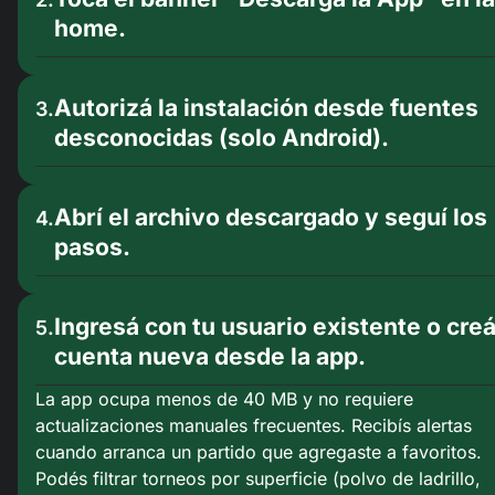
home.
Autorizá la instalación desde fuentes
3.
desconocidas (solo Android).
Abrí el archivo descargado y seguí los
4.
pasos.
Ingresá con tu usuario existente o cre
5.
cuenta nueva desde la app.
La app ocupa menos de 40 MB y no requiere
actualizaciones manuales frecuentes. Recibís alertas
cuando arranca un partido que agregaste a favoritos.
Podés filtrar torneos por superficie (polvo de ladrillo,