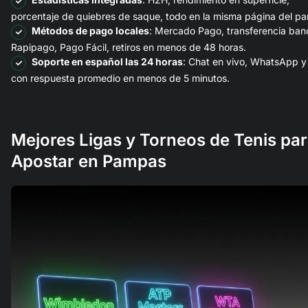
porcentaje de quiebres de saque, todo en la misma página del par
Métodos de pago locales
: Mercado Pago, transferencia banc
Rapipago, Pago Fácil, retiros en menos de 48 horas.
Soporte en español las 24 horas
: Chat en vivo, WhatsApp y
con respuesta promedio en menos de 5 minutos.
Mejores Ligas y Torneos de Tenis pa
Apostar en Pampas