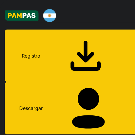
Registro
Descargar