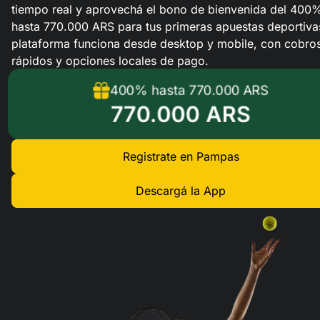
tiempo real y aprovechá el bono de bienvenida del 400
hasta 770.000 ARS para tus primeras apuestas deportiva
plataforma funciona desde desktop y mobile, con cobro
rápidos y opciones locales de pago.
400% hasta 770.000 ARS
770.000 ARS
Registrate en Pampas
Descargá la App