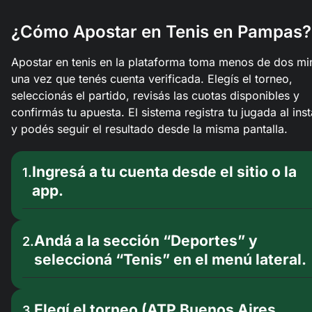
¿Cómo Apostar en Tenis en Pampas?
Apostar en tenis en la plataforma toma menos de dos mi
una vez que tenés cuenta verificada. Elegís el torneo,
seleccionás el partido, revisás las cuotas disponibles y
confirmás tu apuesta. El sistema registra tu jugada al ins
y podés seguir el resultado desde la misma pantalla.
Ingresá a tu cuenta desde el sitio o la
1.
app.
Andá a la sección “Deportes” y
2.
seleccioná “Tenis” en el menú lateral.
Elegí el torneo (ATP Buenos Aires,
3.