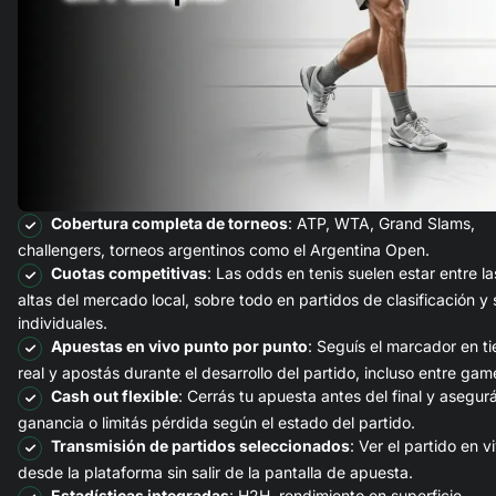
Cobertura completa de torneos
: ATP, WTA, Grand Slams,
challengers, torneos argentinos como el Argentina Open.
Cuotas competitivas
: Las odds en tenis suelen estar entre l
altas del mercado local, sobre todo en partidos de clasificación y 
individuales.
Apuestas en vivo punto por punto
: Seguís el marcador en t
real y apostás durante el desarrollo del partido, incluso entre gam
Cash out flexible
: Cerrás tu apuesta antes del final y asegur
ganancia o limitás pérdida según el estado del partido.
Transmisión de partidos seleccionados
: Ver el partido en v
desde la plataforma sin salir de la pantalla de apuesta.
Estadísticas integradas
: H2H, rendimiento en superficie,