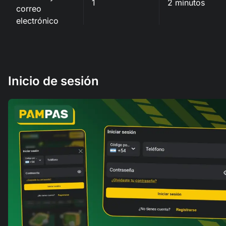
1
2 minutos
correo
electrónico
Inicio de sesión