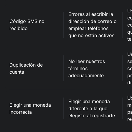
U
Errores al escribir la
co
Código SMS no
dirección de correo o
co
recibido
emplear teléfonos
q
que no están activos
te
Us
No leer nuestros
s
Duplicación de
términos
c
cuenta
adecuadamente
pe
di
Us
Elegir una moneda
Elegir una moneda
m
diferente a la que
incorrecta
pa
elegiste al registrarte
re