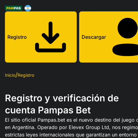
Registro
Descargar
Inicio
Registro
Registro y verificación de
cuenta Pampas Bet
El sitio oficial Pampas.bet es el nuevo destino del juego 
en Argentina. Operado por Elevex Group Ltd, nos regimo
estrictas leyes internacionales que garantizan un entorno