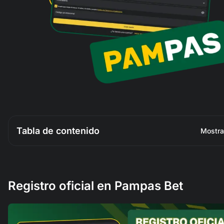
Tabla de contenido
Mostra
Registro oficial en Pampas Bet