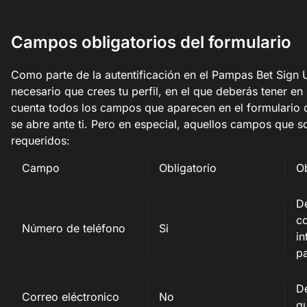
Campos obligatorios del formulario
Como parte de la autentificación en el Pampas Bet Sign 
necesario que crees tu perfil, en el que deberás tener en
cuenta todos los campos que aparecen en el formulario 
se abre ante ti. Pero en especial, aquellos campos que s
requeridos:
Campo
Obligatorio
O
De
co
Número de teléfono
Si
in
pa
D
Correo eléctronico
No
qu