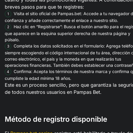
breves pasos para que te registres:
Visita el sitio oficial de Pampas.bet: Accede a tu navegador 
confianza y añade correctamente el enlace a nuestro sitio.
Haz clic en “Registrarse”: Busca el botón amarillo para el regis
que aparece en la esquina superior derecha de nuestra página y
púlsalo.
Completa los datos solicitados en el formulario: Agrega teléfo
siempre escogiendo el código internacional de tu área, dirección 
correo electrónico, el país y la moneda en que realizarás tus
operaciones financieras. También debes establecer una contrase
Confirma: Acepta los términos de nuestra marca y confirma 
cumpliste la edad mínima 18 años.
Este es un proceso sencillo, pero que garantiza la segur
de todos nuestros usuarios en Pampas Bet.
Método de registro disponible