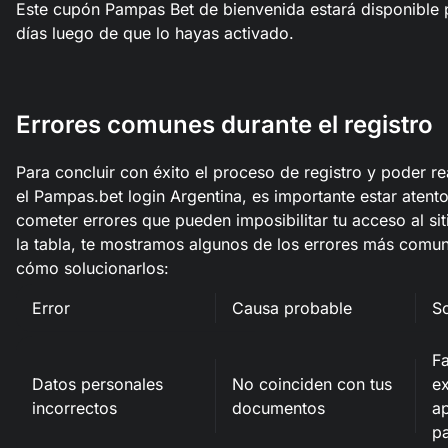
Este cupón Pampas Bet de bienvenida estará disponible 
días luego de que lo hayas activado.
Errores comunes durante el registro
Para concluir con éxito el proceso de registro y poder re
el Pampas.bet login Argentina, es importante estar atent
cometer errores que pueden imposibilitar tu acceso al sit
la tabla, te mostramos algunos de los errores más comu
cómo solucionarlos:
Error
Causa probable
So
Fa
Datos personales
No coinciden con tus
e
incorrectos
documentos
ap
p