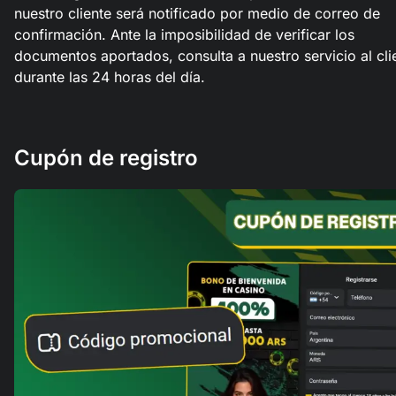
nuestro cliente será notificado por medio de correo de
confirmación. Ante la imposibilidad de verificar los
documentos aportados, consulta a nuestro servicio al cli
durante las 24 horas del día.
Cupón de registro