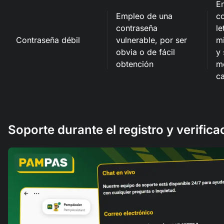
E
Empleo de una
c
contraseña
le
Contraseña débil
vulnerable, por ser
m
obvia o de fácil
y 
obtención
m
ca
Soporte durante el registro y verifica