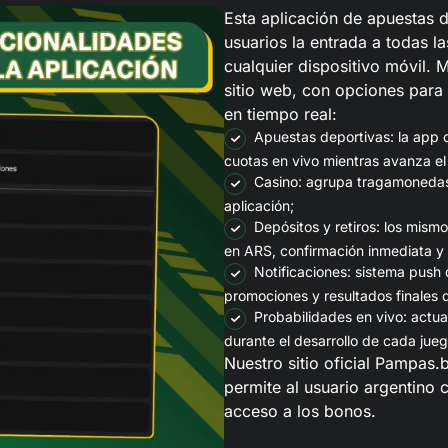
Esta aplicación de apuestas d
usuarios la entrada a todas l
cualquier dispositivo móvil.
sitio web, con opciones para 
en tiempo real:
Apuestas deportivas: la app 
cuotas en vivo mientras avanza el
Casino: agrupa tragamonedas, 
aplicación;
Depósitos y retiros: los mismo
en ARS, confirmación inmediata y co
Notificaciones: sistema push
promociones y resultados finales d
Probabilidades en vivo: actu
durante el desarrollo de cada jueg
Nuestro sitio oficial Pampas.
permite al usuario argentino 
acceso a los bonos.