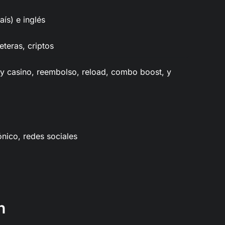
ís) e inglés
leteras, criptos
y casino, reembolso, reload, combo boost, y
ónico, redes sociales
n