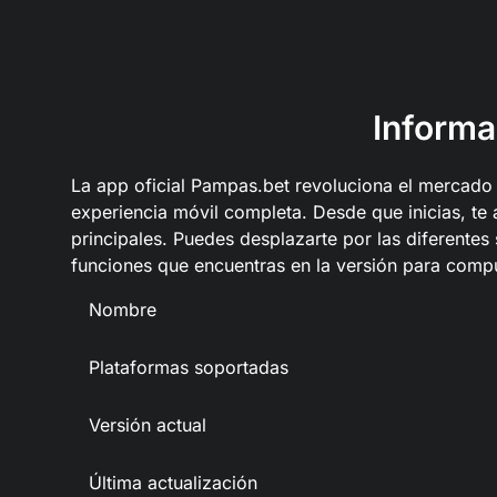
Informa
La app oficial Pampas.bet revoluciona el mercado di
experiencia móvil completa. Desde que inicias, te
principales. Puedes desplazarte por las diferente
funciones que encuentras en la versión para compu
Nombre
Plataformas soportadas
Versión actual
Última actualización