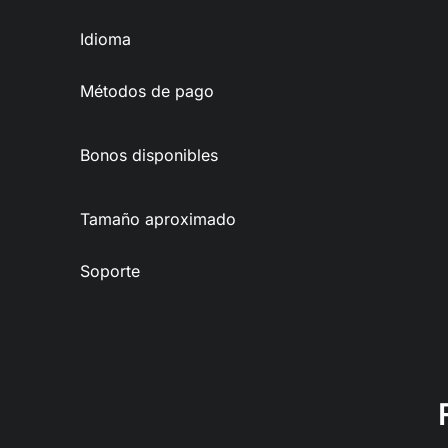
Idioma
Métodos de pago
Bonos disponibles
Tamaño aproximado
Soporte