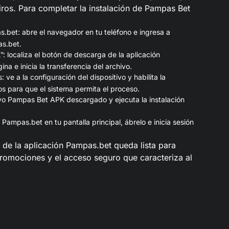
iros. Para completar la instalación de Pampas Bet
pas.bet: abre el navegador en tu teléfono e ingresa a
as.bet.
: localiza el botón de descarga de la aplicación
na e inicia la transferencia del archivo.
 ve a la configuración del dispositivo y habilita la
os para que el sistema permita el proceso.
hivo Pampas Bet APK descargado y ejecuta la instalación
e Pampas.bet en tu pantalla principal, ábrelo e inicia sesión
 de la aplicación Pampas.bet queda lista para
romociones y el acceso seguro que caracteriza al