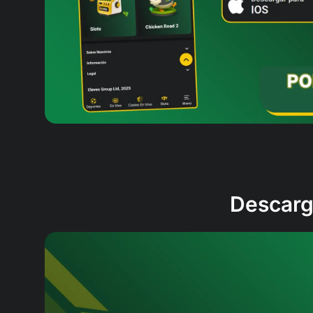
Descarg