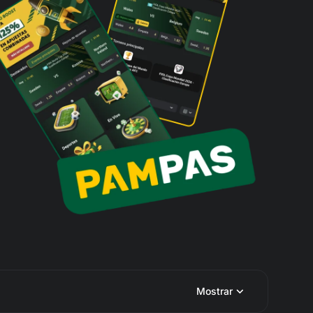
Mostrar