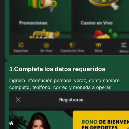
Completa los datos requeridos
3.
Ingresa información personal veraz, como nombre
completo, teléfono, correo y moneda a operar.