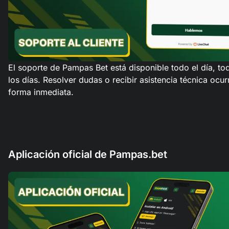
El soporte de Pampas Bet está disponible todo el día, to
los días. Resolver dudas o recibir asistencia técnica ocur
forma inmediata.
Aplicación oficial de Pampas.bet