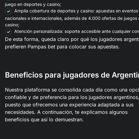
juego en deportes y casino;
Amplia cobertura de deportes y casino: apuestas en eventos
nacionales e internacionales, además de 4.000 ofertas de juegos
casino;
Atención personalizada: soporte accesible ante cualquier con
De esta forma, queda claro por qué los jugadores argent
prefieren Pampas bet para colocar sus apuestas.
Beneficios para jugadores de Argent
Nuestra plataforma se consolida cada día como una opc
confiable y de preferencia para los jugadores argentinos
puesto que ofrecemos una experiencia adaptada a sus
necesidades. A continuación, te explicamos algunos
beneficios que así lo demuestran.