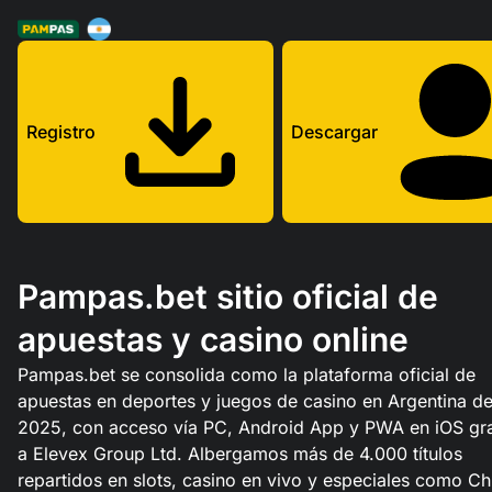
Registro
Descargar
Pampas.bet sitio oficial de
apuestas y casino online
Pampas.bet se consolida como la plataforma oficial de
apuestas en deportes y juegos de casino en Argentina d
2025, con acceso vía PC, Android App y PWA en iOS gr
a Elevex Group Ltd. Albergamos más de 4.000 títulos
repartidos en slots, casino en vivo y especiales como C