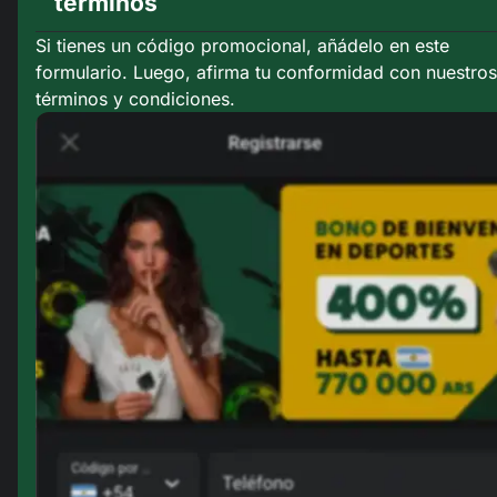
términos
Si tienes un código promocional, añádelo en este
formulario. Luego, afirma tu conformidad con nuestros
términos y condiciones.