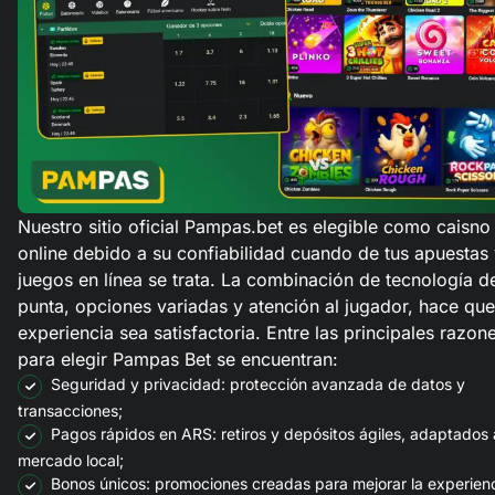
Nuestro sitio oficial Pampas.bet es elegible como caisno
online debido a su confiabilidad cuando de tus apuestas
juegos en línea se trata. La combinación de tecnología d
punta, opciones variadas y atención al jugador, hace qu
experiencia sea satisfactoria. Entre las principales razon
para elegir Pampas Bet se encuentran:
Seguridad y privacidad: protección avanzada de datos y
transacciones;
Pagos rápidos en ARS: retiros y depósitos ágiles, adaptados 
mercado local;
Bonos únicos: promociones creadas para mejorar la experien