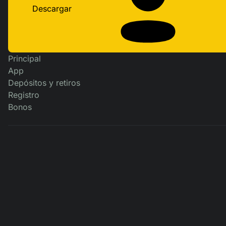
Descargar
Principal
App
Depósitos y retiros
Registro
Bonos