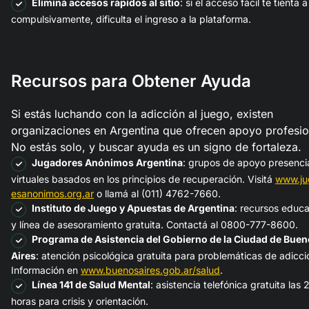
Eliminá accesos rápidos al sitio
: si el acceso fácil te tienta a
compulsivamente, dificulta el ingreso a la plataforma.
Recursos para Obtener Ayuda
Si estás luchando con la adicción al juego, existen
organizaciones en Argentina que ofrecen apoyo profesio
No estás solo, y buscar ayuda es un signo de fortaleza.
Jugadores Anónimos Argentina
: grupos de apoyo presenci
virtuales basados en los principios de recuperación. Visitá
www.ju
esanonimos.org.ar
o llamá al (011) 4762-7660.
Instituto de Juego y Apuestas de Argentina
: recursos educa
y línea de asesoramiento gratuita. Contactá al 0800-777-8600.
Programa de Asistencia del Gobierno de la Ciudad de Bue
Aires
: atención psicológica gratuita para problemáticas de adicci
Información en
www.buenosaires.gob.ar/salud
.
Línea 141 de Salud Mental
: asistencia telefónica gratuita las 
horas para crisis y orientación.